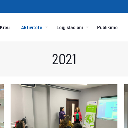
Kreu
Aktivitete
Legjislacioni
Publikime
2021