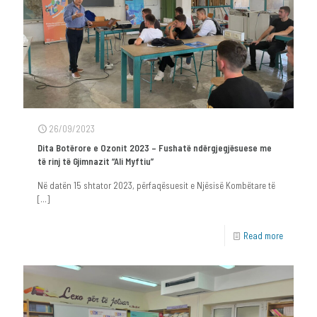
26/09/2023
Dita Botërore e Ozonit 2023 – Fushatë ndërgjegjësuese me
të rinj të Gjimnazit “Ali Myftiu”
Në datën 15 shtator 2023, përfaqësuesit e Njësisë Kombëtare të
[…]
Read more