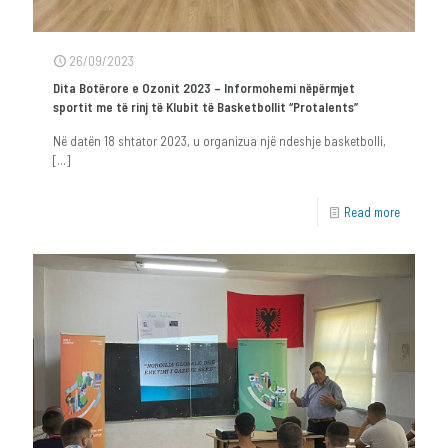
26/09/2023
Dita Botërore e Ozonit 2023 – Informohemi nëpërmjet
sportit me të rinj të Klubit të Basketbollit “Protalents”
Në datën 18 shtator 2023, u organizua një ndeshje basketbolli,
[…]
Read more