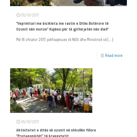
05/10/2017
“Veprimtari me bicikleta me rastin e Ditës Botërore të
Ozonit nën moton” Kujdesi për të gjithë jetën nën diell”
Më 16 shtator 2017, përfaqësues të NOU dhe Ministrisë së
[…]
Read more
05/10/2017
Aktivitetet e ditës së ozonit në shkollën fillore
“Protagonistët” të kryeqytetit.