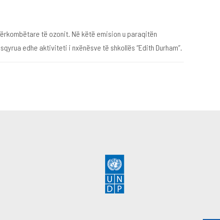
 ndërkombëtare të ozonit. Në këtë emision u paraqitën
sqyrua edhe aktiviteti i nxënësve të shkollës “Edith Durham”.