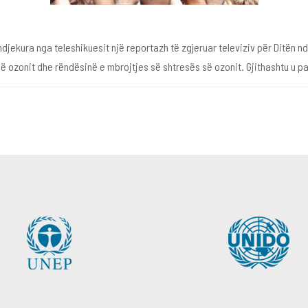
 ndjekura nga teleshikuesit një reportazh të zgjeruar televiziv për Ditën
së ozonit dhe rëndësinë e mbrojtjes së shtresës së ozonit. Gjithashtu u pa