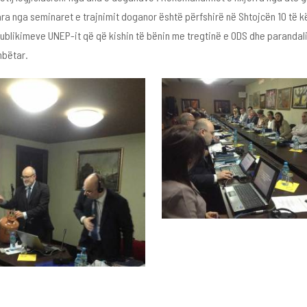
 nga seminaret e trajnimit doganor është përfshirë në Shtojcën 10 të kët
ikimeve UNEP-it që që kishin të bënin me tregtinë e ODS dhe parandalimi
mbëtar.