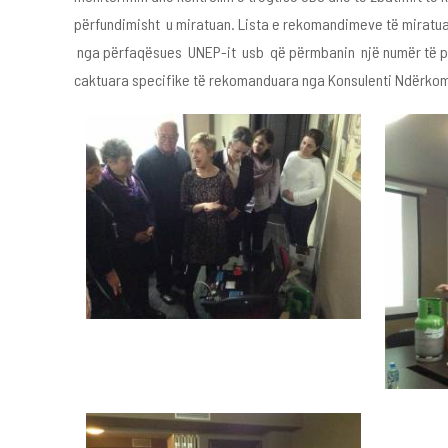
përfundimisht u miratuan. Lista e rekomandimeve të miratuara
nga përfaqësues UNEP-it usb që përmbanin një numër të publ
caktuara specifike të rekomanduara nga Konsulenti Ndërko