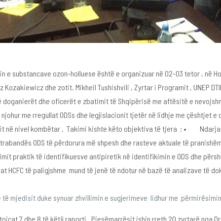
in e substancave ozon-holluese është e organizuar në 02-03 tetor , në Ho
ozakiewicz dhe zotit. Mikheil Tushishvili , Zyrtar i Programit , UNEP DTI
ë doganierët dhe oficerët e zbatimit të Shqipërisë me aftësitë e nevojshm
hur me rregullat ODSs dhe legjislacionit tjetër në lidhje me çështjet e o
alit në nivel kombëtar . Takimi kishte këto objektiva të tjera : • Ndarj
kontrabandës ODS të përdorura më shpesh dhe rasteve aktuale të pranish
mit praktik të identifikuesve antipiretik në identifikimin e ODS dhe për
sat HCFC të paligjshme mund të jenë të ndotur në bazë të analizave të 
të mjedisit duke synuar zhvillimin e sugjerimeve lidhur me përmirësimin e
jcat 7 dhe 8 të këtij raporti . Pjesëmarrësit ishin rreth 20 zyrtarë nga 