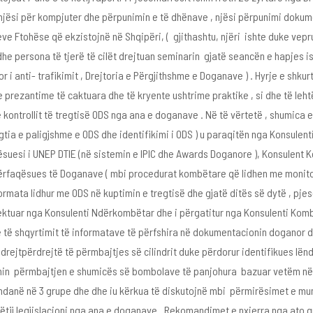
si për kompjuter dhe përpunimin e të dhënave , njësi përpunimi dokumentac
ve Ftohëse që ekzistojnë në Shqipëri, ( gjithashtu, njëri ishte duke vepr
 dhe persona të tjerë të cilët drejtuan seminarin gjatë seancën e hapjes ishi
r i anti- trafikimit , Drejtoria e Përgjithshme e Doganave ) . Hyrje e shku
 prezantime të caktuara dhe të kryente ushtrime praktike , si dhe të leh
kontrollit të tregtisë ODS nga ana e doganave . Në të vërtetë , shumica 
tregtia e paligjshme e ODS dhe identifikimi i ODS ) u paraqitën nga Konsu
aqësuesi i UNEP DTIE (në sistemin e IPIC dhe Awards Doganore ), Konsulent K
 përfaqësues të Doganave ( mbi procedurat kombëtare që lidhen me monitori
ata lidhur me ODS në kuptimin e tregtisë dhe gjatë ditës së dytë , pjesëm
ojektuar nga Konsulenti Ndërkombëtar dhe i përgatitur nga Konsulenti Kom
zë të shqyrtimit të informatave të përfshira në dokumentacionin doganor 
drejtpërdrejtë të përmbajtjes së cilindrit duke përdorur identifikues lëndë
onin përmbajtjen e shumicës së bombolave ​​të panjohura bazuar vetëm n
u ndanë në 3 grupe dhe dhe iu kërkua të diskutojnë mbi përmirësimet e m
 këtij legjislacioni nga ana e doganave . Rekomandimet e nxjerra nga ato