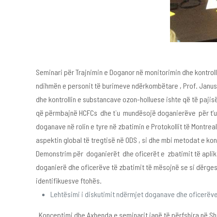
Seminari për Trajnimin e Doganor në monitorimin dhe kontroll
ndihmën e personit të burimeve ndërkombëtare , Prof. Janusz K
dhe kontrollin e substancave ozon-holluese ishte që të pajis
që përmbajnë HCFCs dhe t`u mundësojë doganierëve për t’u njo
doganave në rolin e tyre në zbatimin e Protokollit të Montre
aspektin global të tregtisë në ODS , si dhe mbi metodat e 
Demonstrim për doganierët dhe oficerët e zbatimit të apliki
doganierë dhe oficerëve të zbatimit të mësojnë se si dërge
identifikuesve ftohës.
Lehtësimi i diskutimit ndërmjet doganave dhe oficerëve 
Konceptimi dhe Axhenda e seminarit janë të përfshira në Shto