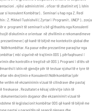
ioni , njësi administrimi , oficer të zbatimit etj ). Ishin
uar si konsulent Kombëtar) . Seminari u hap nga Z. Redi
n : Z. Mikheil Tushishvili ( Zyrtari i Programit , UNEP ) , zonja
rtër e programit të seminarit u bë gjithashtu nga Konsulenti
tësojë diskutimin e orientuar në zhvillimin e rekomandimeve
e prezantimeve ( që kanë të bëjnë me kontekstin global dhe
lenti Ndërkombëtar. Ka pasur edhe prezantime paraqitur nga
ombëtar ( mbi sigurinë në trajtimin ODS ), përfaqësuesi i
min dhe kontrollin e tregtisë së ODS ). Programi i ditës së
arrësit ishin në gjendje për të testuar njohuritë e tyre të
bëtar nën drejtimin e Konsulentit Ndërkombëtar) për
dhe vetëm në ekzaminimin vizual të cilindrave dhe pastaj
 freskuese . Rezultatet e kësaj stërvitje ishin të
ë dokumentacionin doganor dhe ekzaminimit vizual të
undshme të legjislacionit kombëtar ODS që kanë të bëjnë me
 grupe pastaj u paraqitën në seancë plenare dhe