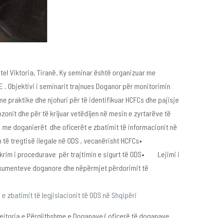
tel Viktoria, Tiranë. Ky seminar është organizuar me
E . Objektivi i seminarit trajnues Doganor për monitorimin
e praktike dhe njohuri për të identifikuar HCFCs dhe pajisje
zonit dhe për të krijuar vetëdijen në mesin e zyrtarëve të
a me doganierët dhe oficerët e zbatimit të informacionit në
ëm të tregtisë ilegale në ODS , vecanërisht HCFCs•
shkrim i procedurave për trajtimin e sigurt të ODS• Lejimi i
dokumenteve doganore dhe nëpërmjet përdorimit të
 zbatimit të legjislacionit të ODS në Shqipëri
Drejtoria e Përgjithshme e Doganave ( oficerë të doganave