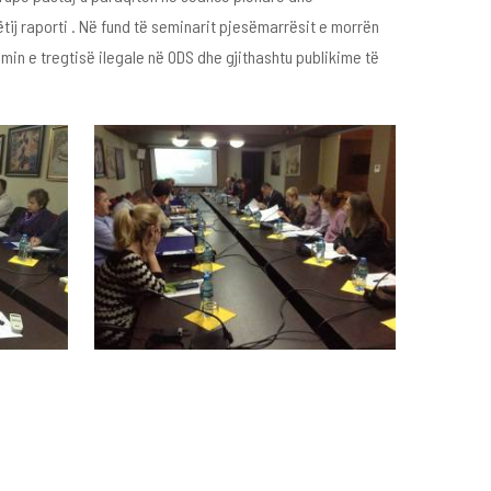
ij raporti . Në fund të seminarit pjesëmarrësit e morrën
n e tregtisë ilegale në ODS dhe gjithashtu publikime të