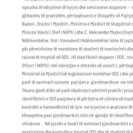
nga pika të ndryshme të hyrjes dhe seksioneve doganore – një
gjithashtu të pranishëm, përfaqësuesit e Shoqatës së Pajisje
Baduni , Drejtor i Mjedisit , Ministria e Mjedisit të Shqipërisë
Mimoza Vokshi ( Shef i NOPIU ) dhe Z. Aleksander Muçko (Drejto
Ndërkombëtar. Roli i Konsulentit Ndërkombëtar ishte të jepte
për përmirësime të mundshme të zbatimit të monitorimit dhe 
rajonal të tregtisë në ODS , HS klasifikimit doganor i ODS , 
Oficeri i NOPIU ( mbi mbrojtjen e shtresës së ozonit ) , përf
Ministrisë së Mjedisit (në legjislacionin kombëtar ODS ) dhe
parë të seminarit synonte pajisjen e pjesëmarrësve me inform
fituara gjatë ditës së parë nëpërmjet ushtrimit praktik ( pr
identifikimin e ODS panjohura të përfshira në cilindra në ba
kontrollin e hamendësimit të tyre me kryerjen e analizave të 
kënaqshme pasi pjesëmarrësit ishin në gjendje të identifik
cilindrave . Në pjesën e fundit të seminarit pjesëmarrësit 
monitorimin dhe kontrollin e tregtisë ODS dhe të zbatimit të