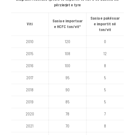
përzierjet e tyre
Sasia e pakësuar
Sasia e importuar
Viti
e importit në
e HCFC ton/vit*
ton/vit
2010
120
0
2015
108
12
2016
100
8
2017
95
5
2018
90
5
2019
85
5
2020
78
7
2021
70
8