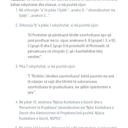
bëhen ndryshimet dhe shtesat, si më poshtë vijon:
Në shkronjën “a” të pikës 1 fjalët “…aneksi D…” zëvendësohen me
fjalët “…aneksin E…”.
Shkronja “b” e pikës 1 ndryshohet, si më poshtë vijon:
“b) Produktet që përmbajnë lëndët ozonholluese apo që
janë prodhuar me to, sipas anekseve A, B (grupet I, II, e III),
C (grupi II) dhe E (grupi I) të protokollit të Montrealit, të
përcaktuara në shtojcën 2, që i bashkëlidhet këtij
vendimi.”.
Pika 7 ndryshohet, si më poshtë vijon:
“7. “Riciklim i lëndëve ozonholluese” është pastrimi me anë
të ndarjes së vajit dhe filtrimit të substancave
ozonholluese të grumbulluara, me qëllim ripërdorimin e
tyre.”.
Në pikën 10, emërtesa “Njësia Kombëtare e Ozonit dhe e
Menaxhimit të Projekteve” zëvendësohen me “Njësi Kombëtare e
Ozonit dhe Administrimit të Projekteve (më poshtë, Njësia
Kombëtare e Ozonit, NOPIU).”.