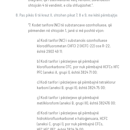
shtojcën 4 të vendimit, e cila shfuqizohet.”.
Pas pikës 6 të kreut II, shtohen pikat 7, 8 e 9, me këtë përmbajtje:
“7. Kodet tarifore (NC) të substancave ozonholluese, që
përmenden në shtojcën 1, janë si më poshtë vijon:
a) Kodi tarifor (NC) i substancës ozonholluese
klorodifluorometan CHFCl 2 (HCFC-22) ose R-22,
është 2903 49 11;
b) Kodi tarifor i përzierjeve që përmbajnë
klorofluorkarbone CFC, por nuk përmbajnë HCFCs HFC
PFC (aneksi A, grupi I), është 3824 71 00;
c) Kodi tarifor i përzierjeve që përmbajnë tetraklorur
karboni (aneksi B, grupi II), është 3824 75 00;
ç) Kodi tarifor i përzierjeve që përmbajnë
metilkloroform (aneksi B, grupi III), është 382476 00;
d) Kodi tarifor i përzierjeve që përmbajnë
hidroklorofluorkarbonet e halogjenuara, HCFC
(aneksi C, grupi I), por nuk përmbajnë CFCs,
HFC,HFC,PFC, është 3824 74 00;