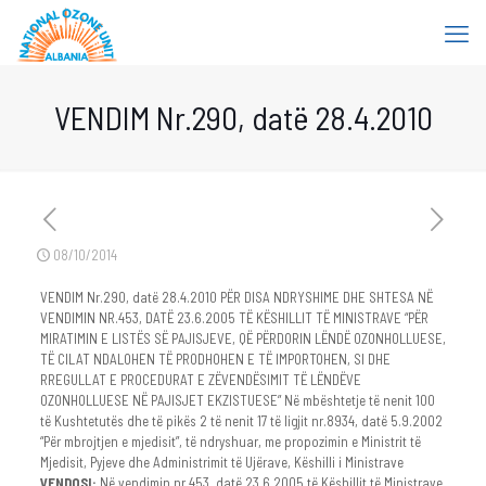
VENDIM Nr.290, datë 28.4.2010
08/10/2014
VENDIM Nr.290, datë 28.4.2010 PËR DISA NDRYSHIME DHE SHTESA NË
VENDIMIN NR.453, DATË 23.6.2005 TË KËSHILLIT TË MINISTRAVE “PËR
MIRATIMIN E LISTËS SË PAJISJEVE, QË PËRDORIN LËNDË OZONHOLLUESE,
TË CILAT NDALOHEN TË PRODHOHEN E TË IMPORTOHEN, SI DHE
RREGULLAT E PROCEDURAT E ZËVENDËSIMIT TË LËNDËVE
OZONHOLLUESE NË PAJISJET EKZISTUESE” Në mbështetje të nenit 100
të Kushtetutës dhe të pikës 2 të nenit 17 të ligjit nr.8934, datë 5.9.2002
“Për mbrojtjen e mjedisit”, të ndryshuar, me propozimin e Ministrit të
Mjedisit, Pyjeve dhe Administrimit të Ujërave, Këshilli i Ministrave
VENDOSI:
Në vendimin nr.453, datë 23.6.2005 të Këshillit të Ministrave,