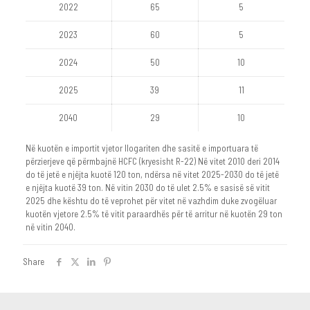
2022
65
5
2023
60
5
2024
50
10
2025
39
11
2040
29
10
Në kuotën e importit vjetor llogariten dhe sasitë e importuara të
përzierjeve që përmbajnë HCFC (kryesisht R-22) Në vitet 2010 deri 2014
do të jetë e njëjta kuotë 120 ton, ndërsa në vitet 2025-2030 do të jetë
e njëjta kuotë 39 ton. Në vitin 2030 do të ulet 2.5% e sasisë së vitit
2025 dhe kështu do të veprohet për vitet në vazhdim duke zvogëluar
kuotën vjetore 2.5% të vitit paraardhës për të arritur në kuotën 29 ton
në vitin 2040.
Share