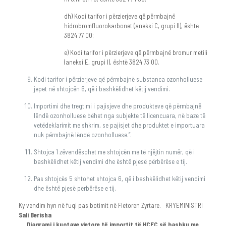
dh) Kodi tarifor i përzierjeve që përmbajnë
hidrobromfluorokarbonet (aneksi C, grupi II), është
3824 77 00;
e) Kodi tarifor i përzierjeve që përmbajnë bromur metili
(aneksi E, grupi I), është 3824 73 00.
Kodi tarifor i përzierjeve që përmbajnë substanca ozonholluese
jepet në shtojcën 6, që i bashkëlidhet këtij vendimi.
Importimi dhe tregtimi i pajisjeve dhe produkteve që përmbajnë
lëndë ozonholluese bëhet nga subjekte të licencuara, në bazë të
vetëdeklarimit me shkrim, se pajisjet dhe produktet e importuara
nuk përmbajnë lëndë ozonholluese.”.
Shtojca 1 zëvendësohet me shtojcën me të njëjtin numër, që i
bashkëlidhet këtij vendimi dhe është pjesë përbërëse e tij.
Pas shtojcës 5 shtohet shtojca 6, që i bashkëlidhet këtij vendimi
dhe është pjesë përbërëse e tij.
Ky vendim hyn në fuqi pas botimit në Fletoren Zyrtare. KRYEMINISTRI
Sali Berisha
Diagrami i kuotave vjetore të importit të HCFC së bashku me