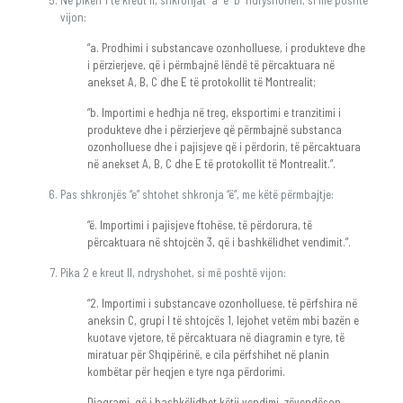
Në pikën 1 të kreut II, shkronjat “a” e “b” ndryshohen, si më poshtë
vijon:
“a. Prodhimi i substancave ozonholluese, i produkteve dhe
i përzierjeve, që i përmbajnë lëndë të përcaktuara në
anekset A, B, C dhe E të protokollit të Montrealit;
“b. Importimi e hedhja në treg, eksportimi e tranzitimi i
produkteve dhe i përzierjeve që përmbajnë substanca
ozonholluese dhe i pajisjeve që i përdorin, të përcaktuara
në anekset A, B, C dhe E të protokollit të Montrealit.”.
Pas shkronjës “e” shtohet shkronja “ë”, me këtë përmbajtje:
“ë. Importimi i pajisjeve ftohëse, të përdorura, të
përcaktuara në shtojcën 3, që i bashkëlidhet vendimit.”.
Pika 2 e kreut II, ndryshohet, si më poshtë vijon:
“2. Importimi i substancave ozonholluese, të përfshira në
aneksin C, grupi I të shtojcës 1, lejohet vetëm mbi bazën e
kuotave vjetore, të përcaktuara në diagramin e tyre, të
miratuar për Shqipërinë, e cila përfshihet në planin
kombëtar për heqjen e tyre nga përdorimi.
Diagrami, që i bashkëlidhet këtij vendimi, zëvendëson