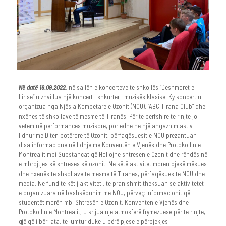
Në datë 16.09.2022
, në sallën e koncerteve të shkollës “Dëshmorët e
Lirisë” u zhvillua një koncert i shkurtër i muzikës klasike. Ky koncert u
organizua nga Njësia Kombëtare e Ozonit (NOU), “ABC Tirana Club” dhe
nxënës të shkollave të mesme të Tiranës. Për të përfshirë të rinjtë jo
vetëm në performancës muzikore, por edhe në një angazhim aktiv
lidhur me Ditën botërore të Ozonit, përfaqësuesit e NOU prezantuan
disa informacione në lidhje me Konventën e Vjenës dhe Protokollin e
Montrealit mbi Substancat që Hollojnë shtresën e Ozonit dhe rëndësinë
e mbrojtjes së shtresës së ozonit. Në këtë aktivitet morën pjesë mësues
dhe nxënës të shkollave të mesme të Tiranës, përfaqësues të NOU dhe
media. Në fund të këtij aktiviteti, të pranishmit theksuan se aktivitetet
e organizuara në bashkëpunim me NOU, përveç informacionit që
studentët morën mbi Shtresën e Ozonit, Konventën e Vjenës dhe
Protokollin e Montrealit, u krijua një atmosferë frymëzuese për të rinjtë,
gjë që i bëri ata. të lumtur duke u bërë pjesë e përpjekjes