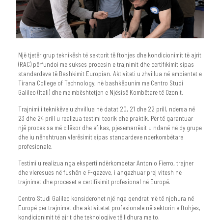
Një tjetër grup teknikësh të sektorit të ftohjes dhe kondicionimit të ajrit
(RAC) përfundoi me sukses procesin e trajnimit dhe certifikimit sipas
standardeve të Bashkimit Europian. Aktiviteti u zhvillua në ambientet e
Tirana College of Technology, në bashkëpunim me Centro Studi
Galileo (Itali) dhe me mbështetjen e Njësisë Kombëtare të Ozonit.
Trajnimi i teknikëve u zhvillua në datat 20, 21 dhe 22 prill, ndërsa në
23 dhe 24 prill u realizua testimi teorik dhe praktik. Për të garantuar
një proces sa më cilësor dhe efikas, pjesëmarrësit u ndanë në dy grupe
dhe iu nënshtruan vlerësimit sipas standardeve ndërkombëtare
profesionale.
Testimi u realizua nga eksperti ndërkombëtar Antonio Fierro, trajner
dhe vlerësues në fushën e F-gazeve, i angazhuar prej vitesh në
trajnimet dhe proceset e certifikimit profesional në Europë.
Centro Studi Galileo konsiderohet një nga qendrat më të njohura në
Europë për trajnimet dhe aktivitetet profesionale në sektorin e ftohjes,
kondicionimit të ajrit dhe teknologjive të lidhura me to.