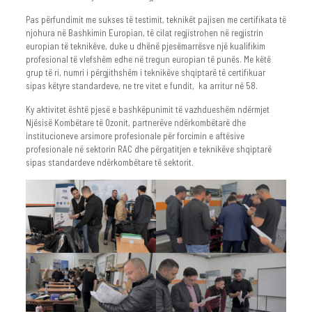
Pas përfundimit me sukses të testimit, teknikët pajisen me certifikata të
njohura në Bashkimin Europian, të cilat regjistrohen në regjistrin
europian të teknikëve, duke u dhënë pjesëmarrësve një kualifikim
profesional të vlefshëm edhe në tregun europian të punës. Me këtë
grup të ri, numri i përgjithshëm i teknikëve shqiptarë të certifikuar
sipas këtyre standardeve, ne tre vitet e fundit, ka arritur në 58.
Ky aktivitet është pjesë e bashkëpunimit të vazhdueshëm ndërmjet
Njësisë Kombëtare të Ozonit, partnerëve ndërkombëtarë dhe
institucioneve arsimore profesionale për forcimin e aftësive
profesionale në sektorin RAC dhe përgatitjen e teknikëve shqiptarë
sipas standardeve ndërkombëtare të sektorit.