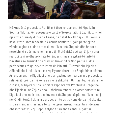
Në kuadër të procesit të Ratifikimit të Amendamentit të Kigali, Znj.
Sophia Mylona, Përfaqësuese e Lartë e Sekretariatit të Ozonit, zhvilloi
një vizitë pune dy ditore në Tiranë, në datat 17 – 18 Maj 2018. Fokusi i
kësaj vizite ishte rëndësia e Amendamentit të Kigalit për të gjitha
vëndet e globit si dhe procesi i ratifikimit në Shqipëri dhe hapat e
nevojshmëm për implementimin e tij. Gjatë vizitës së saj, Znj. Mylona
realizoi takime dhe akivitete të rëndesishme me zyrtarë të lartë të
Ministrisë së Turizmit dhe Mjedisit, Kuvendit të Shqipërisë si dhe
përfaqësues të grupeve të interesit. Ministri i Turizmit dhe Mjedisit,
z.Blendi Klosi në takimin me znj.Mylona theksoi se Shqipëria mbështet
Amendamentin e Kigalit si dhe u angazhua për realizimin e procesit të
ratifikimit brënda një kohe sa me të shkurtër. Gjithashtu, në takimin e
Z. Mima, zv.Kryetar i Komisionit të Veprimtarive Prodhuese Tregëtinë
dhe Mjedisin me Znj. Mylona, u theksua rëndësia e Amendamentit të
Kigalit si dhe mbështetja e Kuvendit të Shqipërisë për ratifikimin e tij
në vëndin tonë. Takimi me grupet e interesit u konsiderua një aktivitet
shumë i rëndësishem nga të gjithë pjësmarrësit. Prezantimi i detajuar
dhe informativ i Znj. Sophia Mylona “ Amendamenti i Kigalit” u