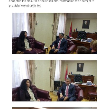
shoqërua me diskutime dhe shkëmbim informacionesh ndërmjet të
pranishmëve në aktivitet.